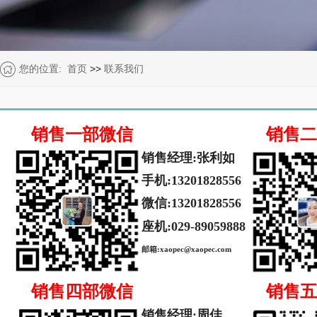
您的位置:
首页
>>
联系我们
销售一部
微信
销售二
销售
经理
:
张利如
手机
:13201828556
微信:
13201828556
座机:029-89059888
邮箱:
xaopec@xaopec.com
销售四部
微信
销售五
销售
经理
:
周佳