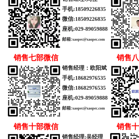
手机:
1
8509226835
微信:1
8509226835
座机:029-89059888
邮箱:
xaopec@xaopec.com
销售七部
微信
销售八
销售
经理
：欧阳斌
手机:
18682976535
微信:
18682976535
座机:029-89059888
邮箱:
xaopec@xaopec.com
销售十部
微信
销售十
销售
经理
:
吴经理