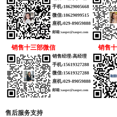
手机:
18629005668
微信
:
18629099515
座机:029-89059888
邮箱:
xaopec@xaopec.com
销售十三部
微信
销售十
销售经理
:
高经理
手机:
15619327288
微信:
15619327288
座机:029-89059888
邮箱:
xaopec@xaopec.com
售后服务支持