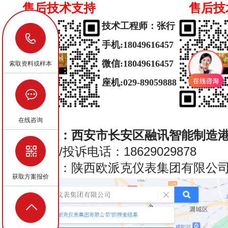
售后技术支持
售后技
技术工程师：张行
18629029878
手机:
18049616457
微信:
18049616457
索取资料或样本
座机:029-89059888
在线咨询
集团地址：西安市长安区融讯智能制造港
集团监督/投诉电话：18629029878
导航地址：陕西欧派克仪表集团有限公
获取方案报价