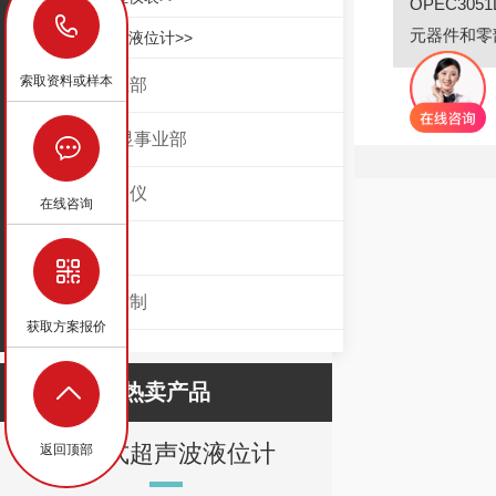
OPEC30
18629029878
元器件和零部
磁致伸缩液位计>>
索取资料或样本
压力事业部
温度/数显事业部
在线检测仪
在线咨询
控制阀
自动化控制
获取方案报价
热卖产品
一体式超声波液位计
金属转
返回顶部